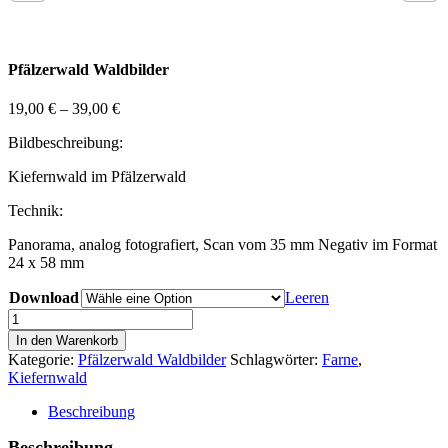
Pfälzerwald Waldbilder
19,00
€
–
39,00
€
Bildbeschreibung:
Kiefernwald im Pfälzerwald
Technik:
Panorama, analog fotografiert, Scan vom 35 mm Negativ im Format
24 x 58 mm
Download
Leeren
Pfälzerwald
Wald
In den Warenkorb
Bild
Kategorie:
Pfälzerwald Waldbilder
Schlagwörter:
Farne
,
04
Kiefernwald
Menge
Beschreibung
Beschreibung