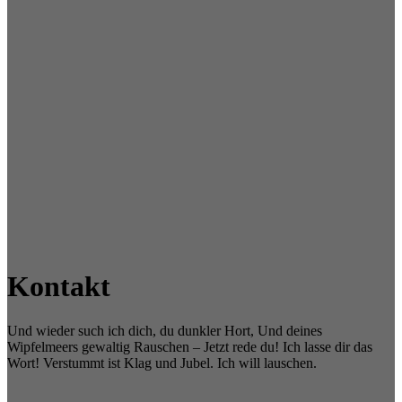
Kontakt
Und wieder such ich dich, du dunkler Hort, Und deines
Wipfelmeers gewaltig Rauschen – Jetzt rede du! Ich lasse dir das
Wort! Verstummt ist Klag und Jubel. Ich will lauschen.