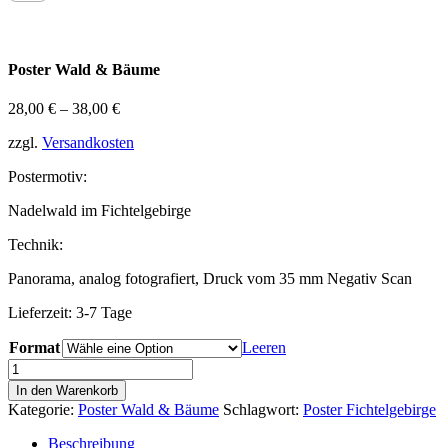
Poster Wald & Bäume
28,00
€
–
38,00
€
zzgl.
Versandkosten
Postermotiv:
Nadelwald im Fichtelgebirge
Technik:
Panorama, analog fotografiert, Druck vom 35 mm Negativ Scan
Lieferzeit: 3-7 Tage
Format
Leeren
Fichtelgebirge
Wald
In den Warenkorb
Poster
Kategorie:
Poster Wald & Bäume
Schlagwort:
Poster Fichtelgebirge
10
Menge
Beschreibung