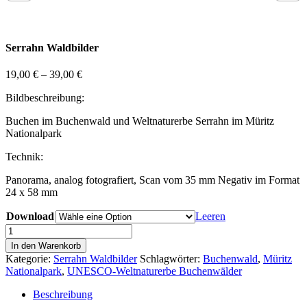
Serrahn Waldbilder
19,00
€
–
39,00
€
Bildbeschreibung:
Buchen im Buchenwald und Weltnaturerbe Serrahn im Müritz
Nationalpark
Technik:
Panorama, analog fotografiert, Scan vom 35 mm Negativ im Format
24 x 58 mm
Download
Leeren
Serrahn
Wald
In den Warenkorb
Bild
Kategorie:
Serrahn Waldbilder
Schlagwörter:
Buchenwald
,
Müritz
16
Nationalpark
,
UNESCO-Weltnaturerbe Buchenwälder
Menge
Beschreibung