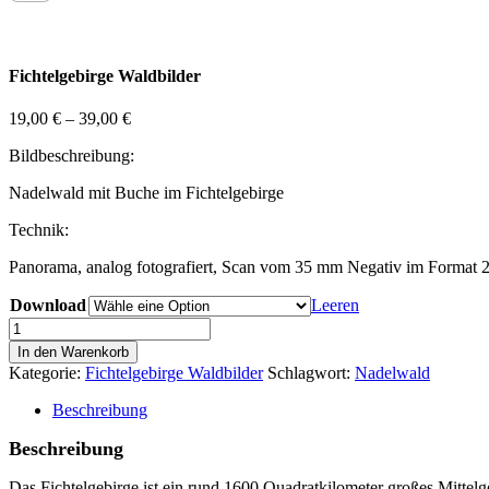
Fichtelgebirge Waldbilder
19,00
€
–
39,00
€
Bildbeschreibung:
Nadelwald mit Buche im Fichtelgebirge
Technik:
Panorama, analog fotografiert, Scan vom 35 mm Negativ im Format
Download
Leeren
Fichtelgebirge
Wald
In den Warenkorb
Bild
Kategorie:
Fichtelgebirge Waldbilder
Schlagwort:
Nadelwald
09
Menge
Beschreibung
Beschreibung
Das Fichtelgebirge ist ein rund 1600 Quadratkilometer großes Mittel