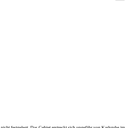
nicht festgelegt. Das Gebiet erstreckt sich ungefähr von
Karlsruhe
im