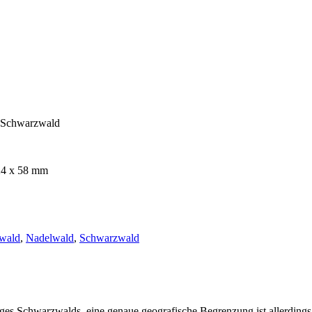
e Schwarzwald
 24 x 58 mm
wald
,
Nadelwald
,
Schwarzwald
ges Schwarzwalds, eine genaue geografische Begrenzung ist allerdings 