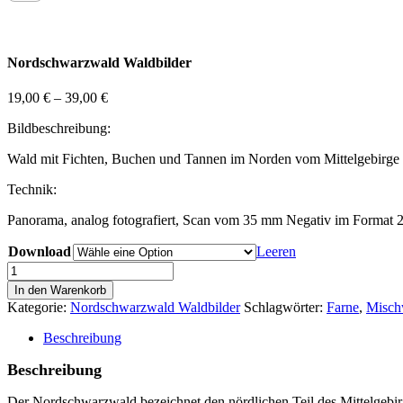
Nordschwarzwald Waldbilder
19,00
€
–
39,00
€
Bildbeschreibung:
Wald mit Fichten, Buchen und Tannen im Norden vom Mittelgebirg
Technik:
Panorama, analog fotografiert, Scan vom 35 mm Negativ im Format
Download
Leeren
Nordschwarzwald
Wald
In den Warenkorb
Bild
Kategorie:
Nordschwarzwald Waldbilder
Schlagwörter:
Farne
,
Misch
02
Menge
Beschreibung
Beschreibung
Der
Nordschwarzwald
bezeichnet den nördlichen Teil des Mittelgebir