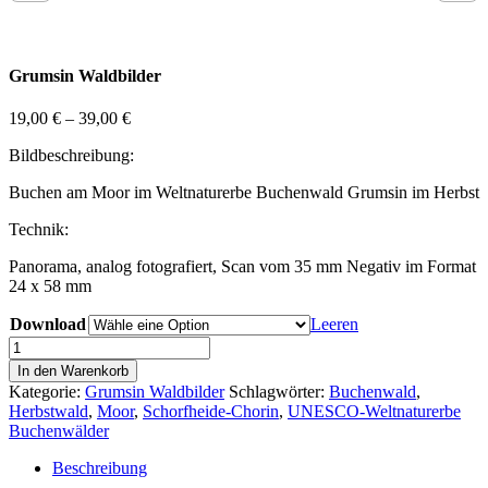
Grumsin Waldbilder
19,00
€
–
39,00
€
Bildbeschreibung:
Buchen am Moor im Weltnaturerbe Buchenwald Grumsin im Herbst
Technik:
Panorama, analog fotografiert, Scan vom 35 mm Negativ im Format
24 x 58 mm
Download
Leeren
Grumsin
Wald
In den Warenkorb
Bild
Kategorie:
Grumsin Waldbilder
Schlagwörter:
Buchenwald
,
15
Herbstwald
,
Moor
,
Schorfheide-Chorin
,
UNESCO-Weltnaturerbe
Menge
Buchenwälder
Beschreibung