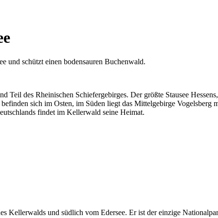
ee
see und schützt einen bodensauren Buchenwald.
nd Teil des
Rheinischen Schiefergebirges
. Der größte Stausee Hessens
befinden sich im Osten, im Süden liegt das Mittelgebirge
Vogelsberg m
tschlands findet im Kellerwald seine Heimat.
des Kellerwalds und südlich vom Edersee. Er ist der einzige
Nationalpa