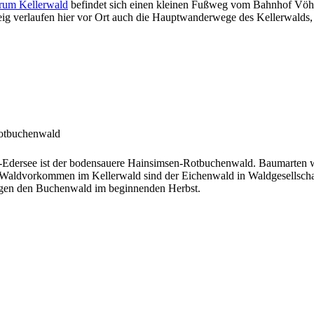
trum Kellerwald
befindet sich einen kleinen Fußweg vom Bahnhof
Vöh
eig
verlaufen hier vor Ort auch die Hauptwanderwege des Kellerwalds
otbuchenwald
-Edersee ist der bodensauere
Hainsimsen-Rotbuchenwald
. Baumarten 
 Waldvorkommen im Kellerwald sind der
Eichenwald
in Waldgesellscha
eigen den Buchenwald im beginnenden Herbst.